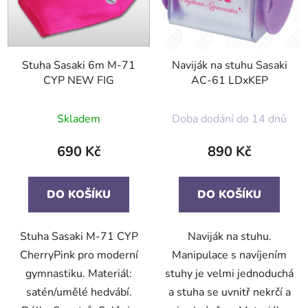
Stuha Sasaki 6m M-71
Naviják na stuhu Sasaki
CYP NEW FIG
AC-61 LDxKEP
Skladem
Doba dodání do 14 dnů
690 Kč
890 Kč
DO KOŠÍKU
DO KOŠÍKU
Stuha Sasaki M-71 CYP
Naviják na stuhu.
CherryPink pro moderní
Manipulace s navíjením
gymnastiku. Materiál:
stuhy je velmi jednoduchá
satén/umělé hedvábí.
a stuha se uvnitř nekrčí a