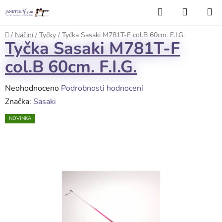
Přejít
Hledat
NÁKUP
na
KOŠÍK
obsah
Domů
/
Náčiní
/
Tyčky
/
Tyčka Sasaki M781T-F col.B 60cm. F.I.G.
Tyčka Sasaki M781T-F
col.B 60cm. F.I.G.
Průměrné
Neohodnoceno
Podrobnosti hodnocení
hodnocení
Značka:
Sasaki
produktu
NOVINKA
je
0,0
z
5
hvězdiček.