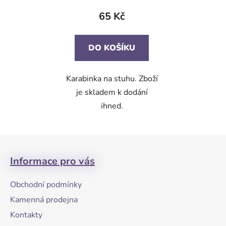
65 Kč
DO KOŠÍKU
Karabinka na stuhu. Zboží
je skladem k dodání
ihned.
Z
á
Informace pro vás
p
a
Obchodní podmínky
t
Kamenná prodejna
í
Kontakty