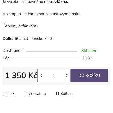
Je vyrobená z pevného
mikrovlákna.
V kompletu s karabinou v plastovým obalu.
Červený držák (grif)
Délka
60cm. Japonsko F.I.G.
Dostupnost
Skladem
Kód:
2989
1 350 Kč
DO KOŠÍKU
Měrná cena:
Tisk
Zeptat se
Sdílet